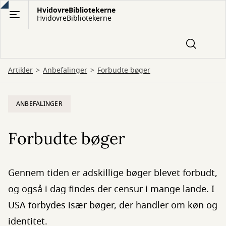
Gå
HvidovreBibliotekerne
HvidovreBibliotekerne
til
hovedindhold
Artikler
Anbefalinger
Forbudte bøger
ANBEFALINGER
Forbudte bøger
Gennem tiden er adskillige bøger blevet forbudt,
og også i dag findes der censur i mange lande. I
USA forbydes især bøger, der handler om køn og
identitet.