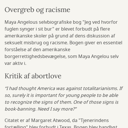
Overgreb og racisme
Maya Angelous selvbiografiske bog "Jeg ved hvorfor
fuglen synger i sit bur" er blevet forbudt på flere
amerikanske skoler på grund af dens diskussion af
seksuelt misbrug og racisme. Bogen giver en essentiel
forståelse af den amerikanske
borgerrettighedsbevægelse, som Maya Angelou selv
var aktiv i.
Kritik af abortlove
“I had thought America was against totalitarianisms. If
so, surely it is important for young people to be able
to recognize the signs of them. One of those signs is
book-banning. Need I say more?”
Citatet er af Margaret Atwood, da "Tjenerindens
fortælling" blev forbudt i Texas. Bogen blev bandlyst