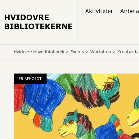
Gå
Aktiviteter
Anbefa
til
hovedindhold
Hvidovre Hovedbibliotek
Events
Workshop
KreaLørd
ER AFHOLDT