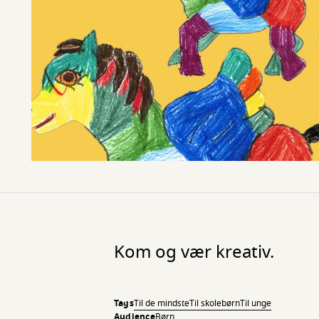
Kom og vær kreativ.
Tags
Til de mindste
Til skolebørn
Til unge
Audience
Børn