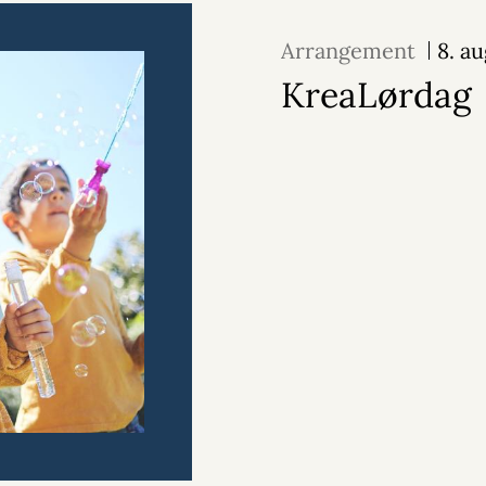
Arrangement
8. a
KreaLørdag